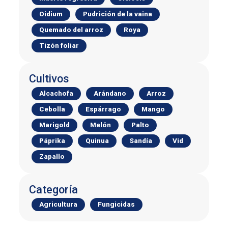
Oidium
Pudrición de la vaina
Quemado del arroz
Roya
Tizón foliar
Cultivos
Alcachofa
Arándano
Arroz
Cebolla
Espárrago
Mango
Marigold
Melón
Palto
Páprika
Quinua
Sandía
Vid
Zapallo
Categoría
Agricultura
Fungicidas