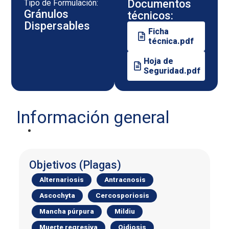
Documentos
Tipo de Formulación:
Gránulos
técnicos:
Dispersables
Ficha
técnica.pdf
Hoja de
Seguridad.pdf
Información general
Objetivos (Plagas)
Alternariosis
Antracnosis
Ascochyta
Cercosporiosis
Mancha púrpura
Mildiu
Muerte regresiva
Oidiosis