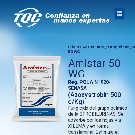
Inicio
/
Agricultura
/
Fungicidas
/ 
50 WG
Amistar 50
WG
Reg. PQUA N° 020-
SENASA
(Azoxystrobin 500
g/Kg)
Fungicida del grupo químico
de la STROBILURINAS. Se
absorbe por las hojas vía
XILEMA y en forma
translaminar. Estimula el