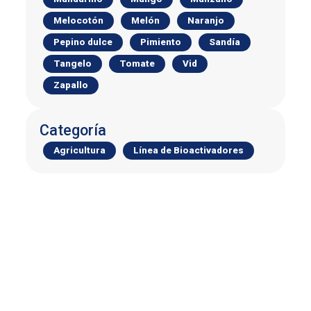
Melocotón
Melón
Naranjo
Pepino dulce
Pimiento
Sandía
Tangelo
Tomate
Vid
Zapallo
Categoría
Agricultura
Línea de Bioactivadores