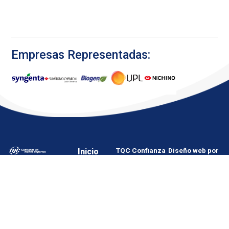
Empresas Representadas:
Inicio
TQC Confianza
Diseño web por
Ofrecemos
en manos
Secuaz.pe
Agricultura
expertas ©
soluciones de
Copyright 2024
Veterinaria
primer nivel al
sector
Sanidad
agropecuario,
Cultivos
con un
enfoque
Nosotros