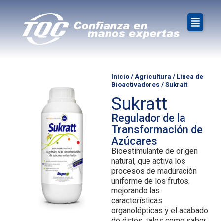
Inicio
/
Agricultura
/
Línea de
Bioactivadores
/ Sukratt
Sukratt
Regulador de la
Transformación de
Azúcares
Bioestimulante de origen
natural, que activa los
procesos de maduración
uniforme de los frutos,
mejorando las
características
organolépticas y el acabado
de éstos, tales como sabor,