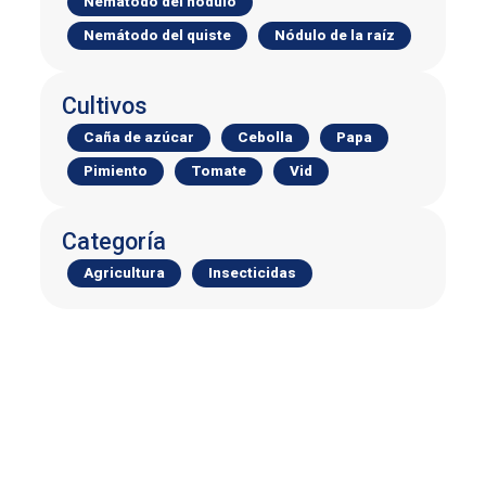
Nemátodo del nódulo
Nemátodo del quiste
Nódulo de la raíz
Cultivos
Caña de azúcar
Cebolla
Papa
Pimiento
Tomate
Vid
Categoría
Agricultura
Insecticidas