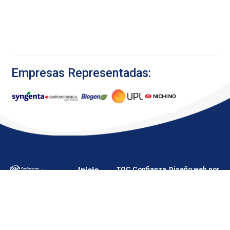
Empresas Representadas:
Inicio
TQC Confianza
Diseño web por
Ofrecemos
en manos
Secuaz.pe
Agricultura
expertas ©
soluciones de
Copyright 2024
Veterinaria
primer nivel al
sector
Sanidad
agropecuario,
Cultivos
con un