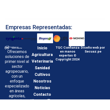
Empresas Representadas:
Inicio
TQC Confianza
Diseño web por
Ofrecemos
en manos
Secuaz.pe
Agricultura
expertas ©
soluciones de
Copyright 2024
Veterinaria
primer nivel al
sector
Sanidad
agropecuario,
Cultivos
con un
enfoque
Nosotros
especializado
Noticias
en áreas
Contacto
agrícolas,
veterinarias y
01-
Política
Proveedores
de sanidad
612-
de