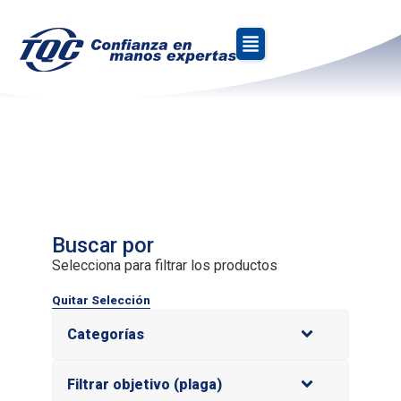
»
Inicio
Nemátodo del nudo de la raíz
Nemátodo del nudo de
la raíz
Buscar por
Selecciona para filtrar los productos
Quitar Selección
Categorías
Filtrar objetivo (plaga)