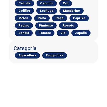
Cebolla
Cebollín
Col
Coliflor
Lechuga
Mandarino
Melón
Palto
Papa
Páprika
Pepino
Pimiento
Rocoto
Sandía
Tomate
Vid
Zapallo
Categoría
Agricultura
Fungicidas