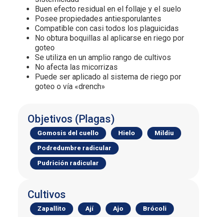
Buen efecto residual en el follaje y el suelo
Posee propiedades antiesporulantes
Compatible con casi todos los plaguicidas
No obtura boquillas al aplicarse en riego por
goteo
Se utiliza en un amplio rango de cultivos
No afecta las micorrizas
Puede ser aplicado al sistema de riego por
goteo o vía «drench»
Objetivos (Plagas)
Gomosis del cuello
Hielo
Mildiu
Podredumbre radicular
Pudrición radicular
Cultivos
Zapallito
Ají
Ajo
Brócoli