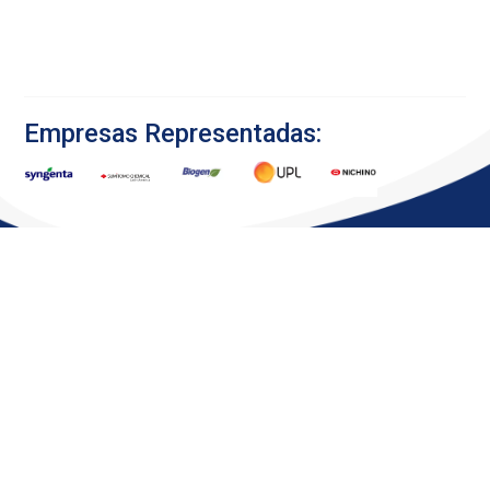
Empresas Representadas:
Inicio
TQC Confianza
Diseño web por
Ofrecemos
en manos
Secuaz.pe
Agricultura
expertas ©
soluciones de
Copyright 2024
Veterinaria
primer nivel al
sector
Sanidad
agropecuario,
Cultivos
con un
enfoque
Nosotros
especializado