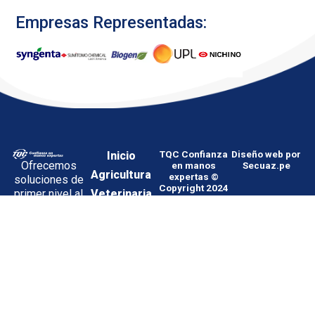
Empresas Representadas:
Inicio
TQC Confianza
Diseño web por
Ofrecemos
en manos
Secuaz.pe
Agricultura
expertas ©
soluciones de
Copyright 2024
Veterinaria
primer nivel al
sector
Sanidad
agropecuario,
Cultivos
con un
enfoque
Nosotros
especializado
Noticias
en áreas
Contacto
agrícolas,
veterinarias y
01-
Política
Proveedores