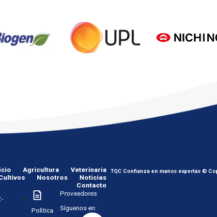
icio
Agricultura
Veterinaria
TQC Confianza en manos expertas © Cop
Cultivos
Nosotros
Noticias
Contacto
Proveedores
-
Síguenos en:
Política