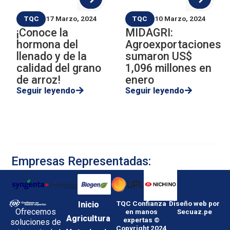
TQC
17 Marzo, 2024
TQC
10 Marzo, 2024
¡Conoce la
MIDAGRI:
hormona del
Agroexportaciones
llenado y de la
sumaron US$
calidad del grano
1,096 millones en
de arroz!
enero
Seguir leyendo
Seguir leyendo
Empresas Representadas:
Inicio
TQC Confianza
Diseño web por
Ofrecemos
en manos
Secuaz.pe
Agricultura
expertas ©
soluciones de
Copyright 2024