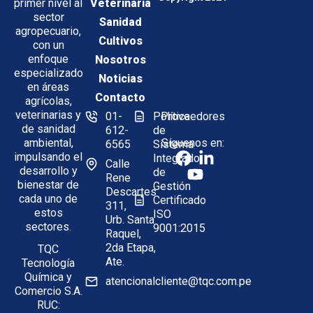
Veterinaria
primer nivel al
sector
Sanidad
agropecuario,
Cultivos
con un
enfoque
Nosotros
especializado
Noticias
en áreas
Contacto
agrícolas,
veterinarias y
01-
Política
Proveedores
de sanidad
612-
de
Síguenos en:
ambiental,
6565
Sistema
impulsando el
Integrado
Calle
desarrollo y
de
Rene
bienestar de
Gestión
Descartes
cada uno de
Certificado
311,
estos
ISO
Urb. Santa
sectores.
9001:2015
Raquel,
2da Etapa,
TQC
Ate.
Tecnología
Química y
atencionalcliente@tqc.com.pe
Comercio S.A.
RUC: