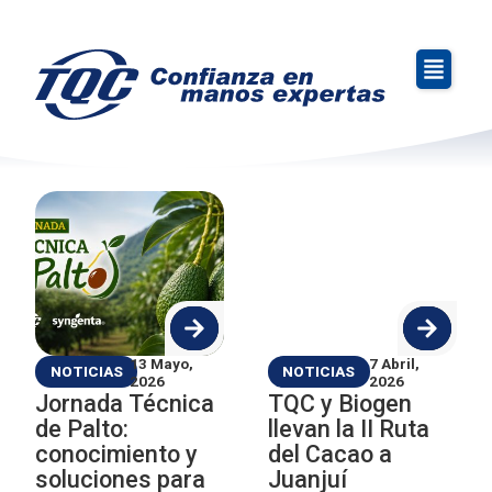
avra.soporte
»
Inicio
avra.soporte2@gmail.com
13 Mayo,
7 Abril,
NOTICIAS
NOTICIAS
2026
2026
Jornada Técnica
TQC y Biogen
de Palto:
llevan la II Ruta
conocimiento y
del Cacao a
soluciones para
Juanjuí