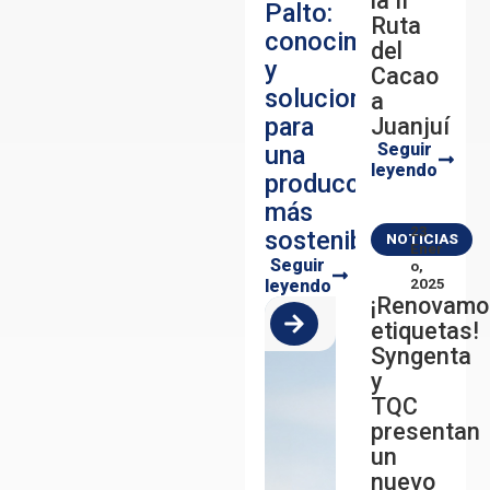
la II
Palto:
Ruta
conocimiento
del
y
Cacao
soluciones
a
para
Juanjuí
Seguir
una
leyendo
producción
más
23
sostenible
NOTICIAS
Ener
Seguir
O,
leyendo
2025
¡Renovamo
etiquetas!
Syngenta
y
TQC
presentan
un
nuevo