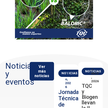
Noticias
Ver
7
más
y
NOTICIAS
13
NOTICIAS
Abril
noticias
May
,
eventos
O,
2026
202
TQC
6
y
Jornada
Biogen
Técnica
llevan
de