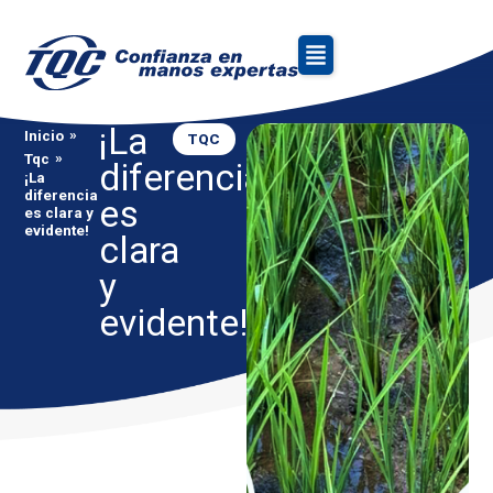
¡La
»
Inicio
TQC
»
Tqc
diferencia
¡La
diferencia
es
es clara y
evidente!
clara
y
evidente!