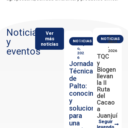
Noticias
Ver
7
más
y
NOTICIAS
13
NOTICIAS
Abril
noticias
May
,
eventos
O,
2026
202
TQC
6
y
Jornada
Biogen
Técnica
llevan
de
la II
Palto:
Ruta
conocimiento
del
y
Cacao
soluciones
a
para
Juanjuí
Seguir
una
leyendo