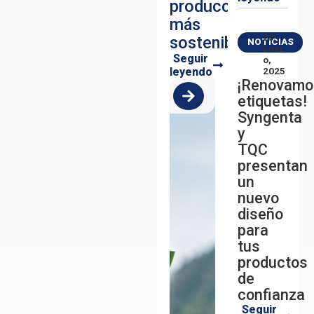
producción
más
23
sostenible
NOTICIAS
Ener
Seguir
O,
leyendo
2025
¡Renovamo
etiquetas!
Syngenta
y
TQC
presentan
un
nuevo
diseño
para
tus
productos
de
confianza
Seguir