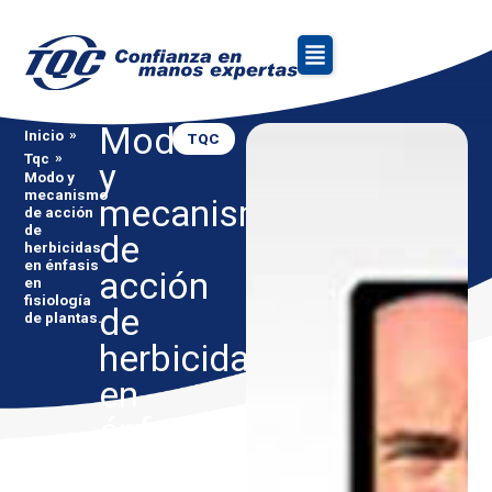
Modo
»
Inicio
TQC
»
Tqc
y
Modo y
mecanismo
mecanismo
de acción
de
de
herbicidas
en énfasis
acción
en
fisiología
de
de plantas.
herbicidas
en
énfasis
en