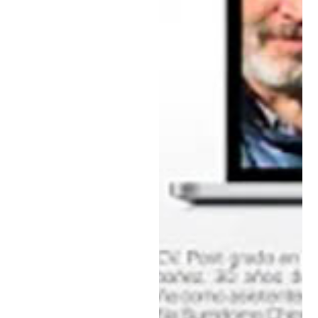
fisiología
de
plantas.
30
abril,
2020