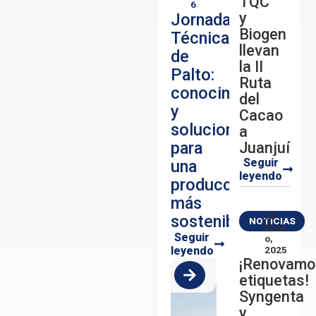
TQC
6
y
Jornada
Biogen
Técnica
llevan
de
la II
Palto:
Ruta
conocimiento
del
y
Cacao
soluciones
a
para
Juanjuí
Seguir
una
leyendo
producción
más
23
sostenible
NOTICIAS
Ener
Seguir
O,
leyendo
2025
¡Renovamo
etiquetas!
Syngenta
y