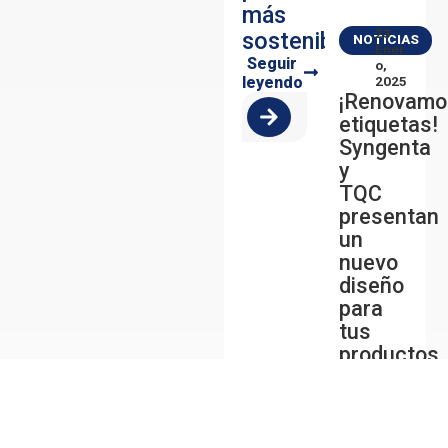
más
23
sostenible
NOTICIAS
Ener
Seguir
O,
leyendo
2025
¡Renovamo
etiquetas!
Syngenta
y
TQC
presentan
un
nuevo
diseño
para
tus
productos
de
confianza
Seguir
leyendo