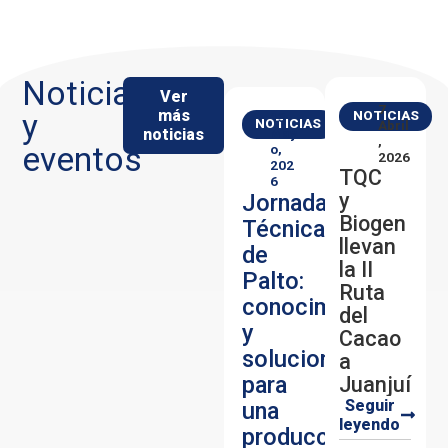
Noticias
Ver
7
más
y
NOTICIAS
13
NOTICIAS
Abril
noticias
May
,
eventos
O,
2026
202
TQC
6
y
Jornada
Biogen
Técnica
llevan
de
la II
Palto:
Ruta
conocimiento
del
y
Cacao
soluciones
a
para
Juanjuí
Seguir
una
leyendo
producción