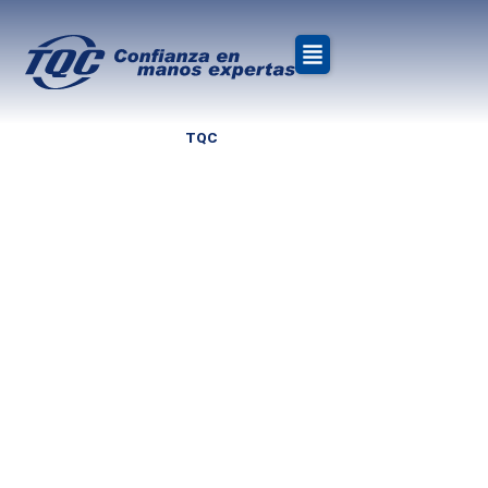
Las
»
Inicio
TQC
»
Tqc
agroexportaciones
Las
agroexportaciones
peruanas
peruanas no
tradicionales
no
mostraron un
crecimiento del
tradicionales
7.2%
mostraron
un
crecimiento
del
7.2%