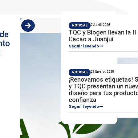
7 Abril, 2026
NOTICIAS
TQC y Biogen llevan la II
 de
Cacao a Juanjuí
nto
Seguir leyendo
a
23 Enero, 2025
NOTICIAS
¡Renovamos etiquetas! 
y TQC presentan un nue
diseño para tus product
confianza
Seguir leyendo