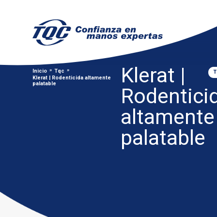
Klerat |
»
»
Inicio
Tqc
Klerat | Rodenticida altamente
palatable
Rodentici
altamente
palatable