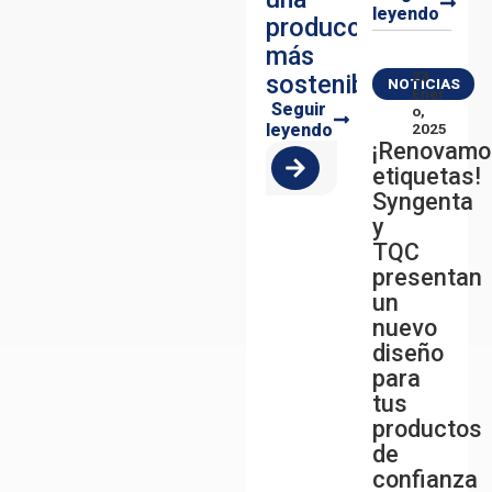
leyendo
producción
más
23
sostenible
NOTICIAS
Ener
Seguir
O,
leyendo
2025
¡Renovamo
etiquetas!
Syngenta
y
TQC
presentan
un
nuevo
diseño
para
tus
productos
de
confianza