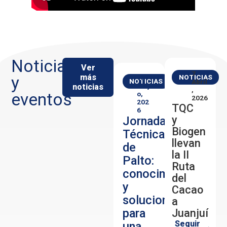
Noticias
Ver
7
más
y
NOTICIAS
13
NOTICIAS
Abril
noticias
May
,
eventos
O,
2026
202
TQC
6
y
Jornada
Biogen
Técnica
llevan
de
la II
Palto:
Ruta
conocimiento
del
y
Cacao
soluciones
a
para
Juanjuí
Seguir
una