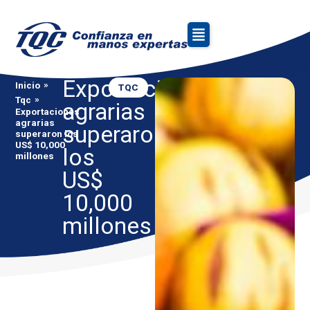
Exportaciones
»
Inicio
TQC
»
Tqc
agrarias
Exportaciones
agrarias
superaron
superaron los
US$ 10,000
los
millones
US$
10,000
millones