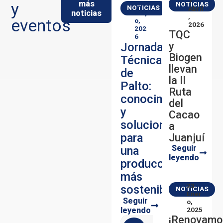
7
más
y
NOTICIAS
13
NOTICIAS
Abril
noticias
May
,
eventos
O,
2026
202
TQC
6
y
Jornada
Biogen
Técnica
llevan
de
la II
Palto:
Ruta
conocimiento
del
y
Cacao
soluciones
a
para
Juanjuí
Seguir
una
leyendo
producción
más
23
sostenible
NOTICIAS
Ener
Seguir
O,
leyendo
2025
¡Renovamo