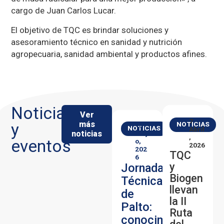
cargo de Juan Carlos Lucar.
El objetivo de TQC es brindar soluciones y
asesoramiento técnico en sanidad y nutrición
agropecuaria, sanidad ambiental y productos afines.
Noticias
Ver
7
más
y
NOTICIAS
13
NOTICIAS
Abril
noticias
May
,
eventos
O,
2026
202
TQC
6
y
Jornada
Biogen
Técnica
llevan
de
la II
Palto:
Ruta
conocimiento