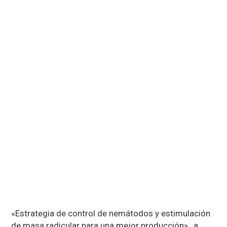
para
25
una
marzo,
2021
mejor
producción
«Estrategia de control de nemátodos y estimulación
de masa radicular para una mejor producción» , a