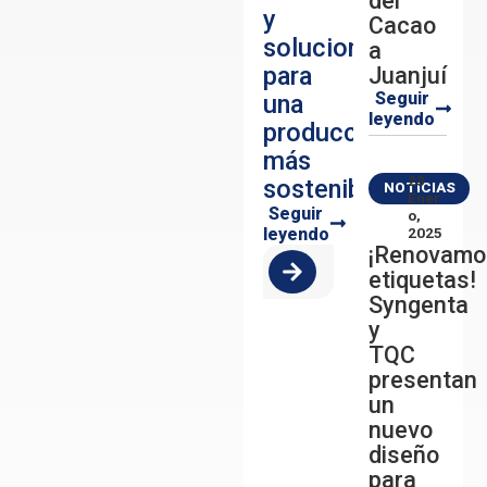
del
y
Cacao
soluciones
a
para
Juanjuí
Seguir
una
leyendo
producción
más
23
sostenible
NOTICIAS
Ener
Seguir
O,
leyendo
2025
¡Renovamo
etiquetas!
Syngenta
y
TQC
presentan
un
nuevo
diseño
para