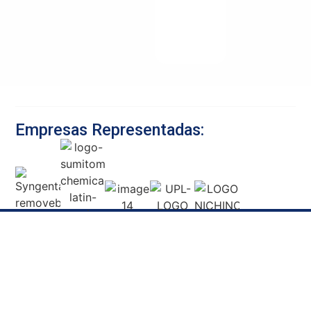
Empresas Representadas:
Inicio
TQC Confianza
Diseño web por
Ofrecemos
en manos
Secuaz.pe
soluciones de
Agricultura
expertas ©
primer nivel al
Copyright 2024
Veterinaria
sector