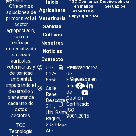
Inicio
TQC Confianza
Diseño web por
Ofrecemos
en manos
Secuaz.pe
Agricultura
expertas ©
soluciones de
Copyright 2024
Veterinaria
primer nivel al
sector
Sanidad
agropecuario,
Cultivos
con un
enfoque
Nosotros
especializado
Noticias
en áreas
Contacto
agrícolas,
veterinarias y
01-
Política
Proveedores
de sanidad
612-
de
Síguenos en:
ambiental,
6565
Sistema
impulsando el
Integrado
Calle
desarrollo y
de
Rene
bienestar de
Gestión
Descartes
cada uno de
Certificado
311,
estos
ISO
Urb. Santa
sectores.
9001:2015
Raquel,
2da Etapa,
TQC
Ate.
Tecnología