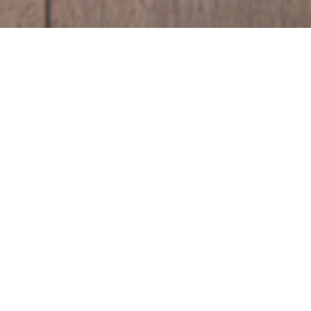
Tipo de Formulación:
Concentrado Emulsionable
Información genera
Controla los insectos por contacto, ingestión e inhalaci
Actúa inhibiendo la acetilcolinesterasa.
Presenta un buen poder residual debido a su persistencia
techos, etc).