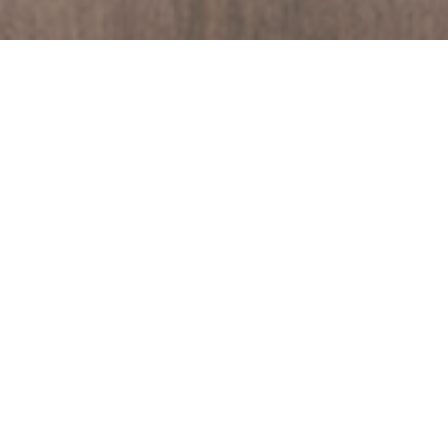
Documentos
Ficha técnica
Hoja de Segu
técnicos:
l
ón (acción fumigante).
Plagas O
Gorgojo
 en superficies inertes (paredes, pisos,
Categorí
Insecticidas