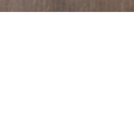
ridad
Resolución Directoral
bjetivos
Cucaracha
Insectos rastreros
a
 - Adulticidas de efecto inmediato
Sanidad