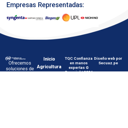
Empresas Representadas:
Inicio
TQC Confianza
Diseño web por
Ofrecemos
en manos
Secuaz.pe
Agricultura
expertas ©
soluciones de
Copyright 2024
Veterinaria
primer nivel al
sector
Sanidad
agropecuario,
Cultivos
con un
enfoque
Nosotros
especializado
Noticias
en áreas
Contacto
agrícolas,
veterinarias y
01-
Política
Proveedores
de sanidad
612-
de