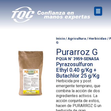
Inicio
/
Agricultura
/
Herbicidas
/ 
G
Purarroz G
PQUA N° 3959-SENASA
Pyrazosulfuron
Ethyl 0.40 g/Kg +
Butachlor 25 g/Kg
Herbicida pre y post
emergente temprano, que
combina la acción de dos
ingredientes activos. La
acción conjunta de estos,
hacen de PURARROZ G un
herbicida de gran