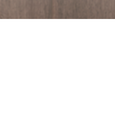
Documentos técnicos:
Ficha técnica.p
l
Objetivos
Gusano cogo
Mosquilla de
Cultivos
Maíz
P