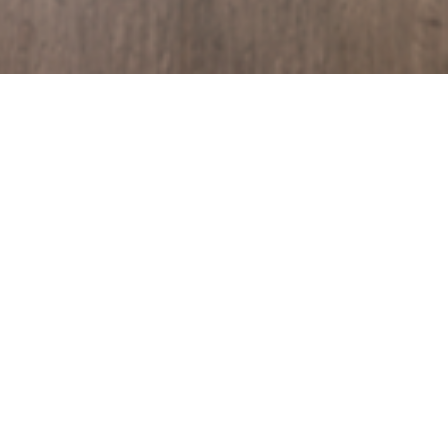
df
Hoja de Seguridad.pdf
 (Plagas)
llero
Gusano perforador
Mosca minadora
 los brotes
Polilla
apa
Páprika
Tomate