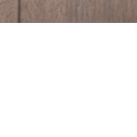
Tipo de Formulación:
Concentrado Emulsionable (EC)
Información genera
Molécula nueva con diferente mecanismo de acción
Excelente control y efecto prolongado
Dosis bajas que asegura control
Producto respaldado por Sumitomo Chemical