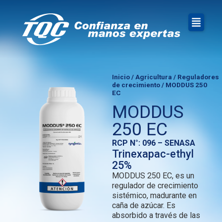
Inicio
/
Agricultura
/
Reguladores
de crecimiento
/ MODDUS 250
EC
MODDUS
250 EC
RCP N°: 096 – SENASA
Trinexapac-ethyl
25%
MODDUS 250 EC, es un
regulador de crecimiento
sistémico, madurante en
caña de azúcar. Es
absorbido a través de las