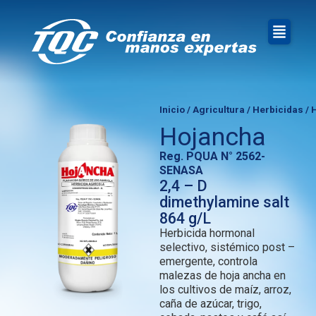
Inicio
/
Agricultura
/
Herbicidas
/ 
Hojancha
Reg. PQUA N° 2562-
SENASA
2,4 – D
dimethylamine salt
864 g/L
Herbicida hormonal
selectivo, sistémico post –
emergente, controla
malezas de hoja ancha en
los cultivos de maíz, arroz,
caña de azúcar, trigo,