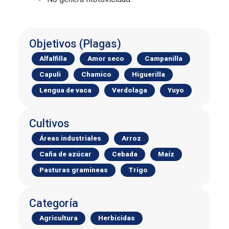
Objetivos (Plagas)
Alfalfilla
Amor seco
Campanilla
Capuli
Chamico
Higuerilla
Lengua de vaca
Verdolaga
Yuyo
Cultivos
Áreas industriales
Arroz
Caña de azúcar
Cebada
Maíz
Pasturas gramíneas
Trigo
Categoría
Agricultura
Herbicidas