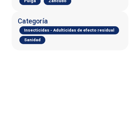
Pulga
Zancudo
Categoría
Insecticidas - Adulticidas de efecto residual
Sanidad