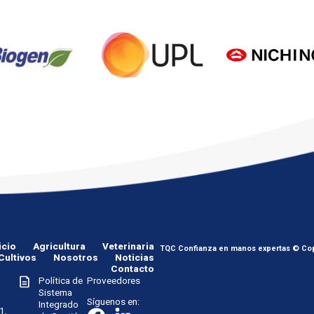
icio
Agricultura
Veterinaria
TQC Confianza en manos expertas © Cop
Cultivos
Nosotros
Noticias
Contacto
Política de
Proveedores
Sistema
Síguenos en:
Integrado
1,