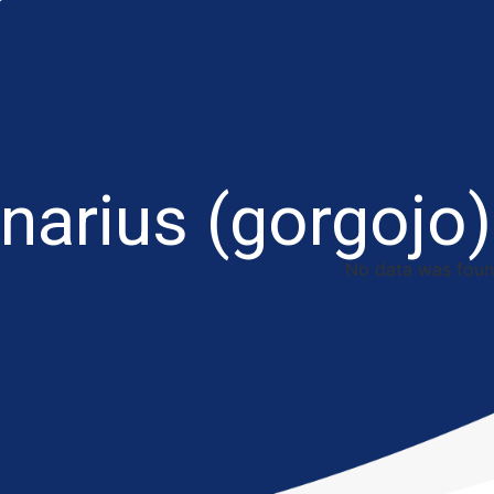
anarius (gorgojo)
No data was fou