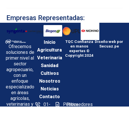
Empresas Representadas:
Inicio
TQC Confianza
Diseño web por
Ofrecemos
en manos
Secuaz.pe
Agricultura
expertas ©
soluciones de
Copyright 2024
Veterinaria
primer nivel al
sector
Sanidad
agropecuario,
Cultivos
con un
enfoque
Nosotros
especializado
Noticias
en áreas
Contacto
agrícolas,
veterinarias y
01-
Política
Proveedores
de sanidad
612-
de
Síguenos en:
ambiental,
6565
Sistema
impulsando el
Integrado
Calle
desarrollo y
de