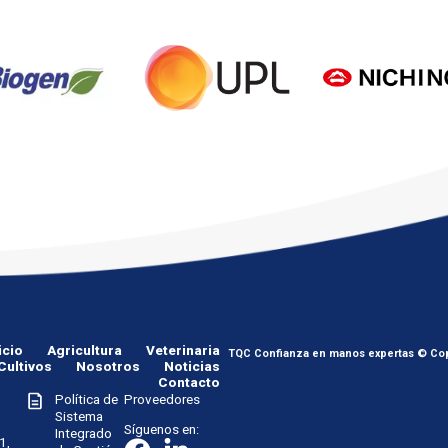
icio
Agricultura
Veterinaria
TQC Confianza en manos expertas © Cop
Cultivos
Nosotros
Noticias
Contacto
Política de
Proveedores
Sistema
Síguenos en:
Integrado
1,