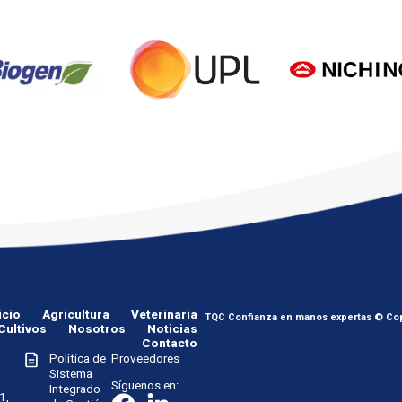
icio
Agricultura
Veterinaria
TQC Confianza en manos expertas © Cop
Cultivos
Nosotros
Noticias
Contacto
Política de
Proveedores
Sistema
Síguenos en:
Integrado
1,