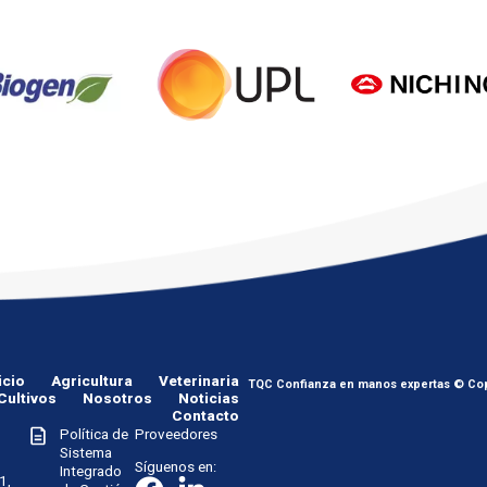
icio
Agricultura
Veterinaria
TQC Confianza en manos expertas © Cop
Cultivos
Nosotros
Noticias
Contacto
Política de
Proveedores
Sistema
Síguenos en:
Integrado
1,