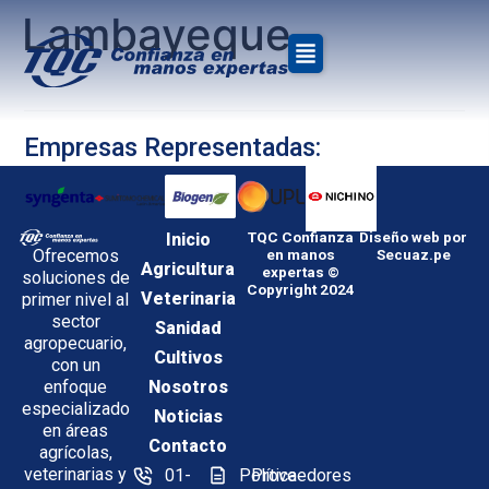
Lambayeque
Empresas Representadas:
Inicio
TQC Confianza
Diseño web por
Ofrecemos
en manos
Secuaz.pe
Agricultura
expertas ©
soluciones de
Copyright 2024
Veterinaria
primer nivel al
sector
Sanidad
agropecuario,
Cultivos
con un
enfoque
Nosotros
especializado
Noticias
en áreas
Contacto
agrícolas,
veterinarias y
01-
Política
Proveedores