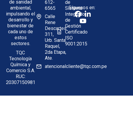
de sanidad
612-
de
Síguenos en:
ambiental,
6565
Sistema
impulsando el
Integrado
Calle
desarrollo y
de
Rene
bienestar de
Gestión
Descartes
cada uno de
Certificado
311,
estos
ISO
Urb. Santa
sectores.
9001:2015
Raquel,
2da Etapa,
TQC
Ate.
Tecnología
Química y
atencionalcliente@tqc.com.pe
Comercio S.A.
RUC:
20307150981