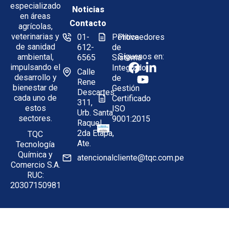
especializado
Noticias
en áreas
Contacto
agrícolas,
veterinarias y
01-
Política
Proveedores
de sanidad
612-
de
Síguenos en:
ambiental,
6565
Sistema
impulsando el
Integrado
Calle
desarrollo y
de
Rene
bienestar de
Gestión
Descartes
cada uno de
Certificado
311,
estos
ISO
Urb. Santa
sectores.
9001:2015
Raquel,
2da Etapa,
TQC
Ate.
Tecnología
Química y
atencionalcliente@tqc.com.pe
Comercio S.A.
RUC:
20307150981