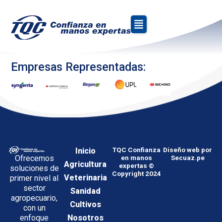
Itapúa
Empresas Representadas:
Inicio
TQC Confianza
Diseño web por
Ofrecemos
en manos
Secuaz.pe
Agricultura
expertas ©
soluciones de
Copyright 2024
Veterinaria
primer nivel al
sector
Sanidad
agropecuario,
Cultivos
con un
enfoque
Nosotros