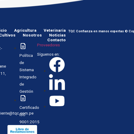
icio
Agricultura
Veterinaria
TQC Confianza en manos expertas © Cop
Cultivos
Nosotros
Noticias
Contacto
Proveedores
-
Síguenos en:
Política
de
Rene
Sistema
311,
Integrado
de
Gestión
Certificado
cliente@tqc.com.pe
ISO
9001:2015