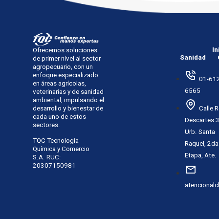
In
Ofrecemos soluciones
Sanidad
de primer nivel al sector
agropecuario, con un
enfoque especializado
01-612
en áreas agrícolas,
6565
veterinarias y de sanidad
ambiental, impulsando el
desarrollo y bienestar de
Calle 
cada uno de estos
Descartes 
sectores.
Urb. Santa
TQC Tecnología
Raquel, 2da
Química y Comercio
Etapa, Ate.
S.A. RUC:
20307150981
atencional