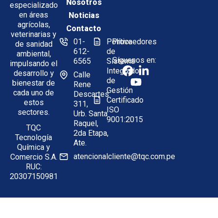
Nosotros
especializado
en áreas
Noticias
agrícolas,
Contacto
veterinarias y
01-
Política
Proveedores
de sanidad
612-
de
ambiental,
Síguenos en:
6565
Sistema
impulsando el
Integrado
desarrollo y
Calle
de
bienestar de
Rene
Gestión
cada uno de
Descartes
Certificado
estos
311,
ISO
sectores.
Urb. Santa
9001:2015
Raquel,
TQC
2da Etapa,
Tecnología
Ate.
Química y
atencionalcliente@tqc.com.pe
Comercio S.A.
RUC:
20307150981