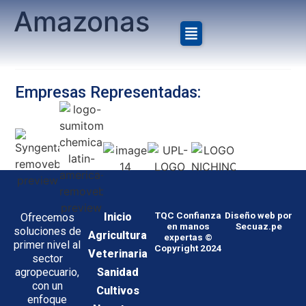
Amazonas
Empresas Representadas:
Inicio
TQC Confianza
Diseño web por
Ofrecemos
en manos
Secuaz.pe
soluciones de
Agricultura
expertas ©
primer nivel al
Copyright 2024
Veterinaria
sector
Sanidad
agropecuario,
con un
Cultivos
enfoque