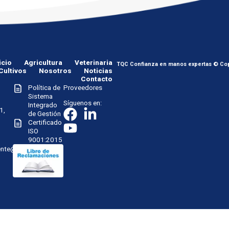
icio
Agricultura
Veterinaria
TQC Confianza en manos expertas © Cop
Cultivos
Nosotros
Noticias
Contacto
Política de
Proveedores
Sistema
Síguenos en:
Integrado
1,
de Gestión
Certificado
ISO
9001:2015
iente@tqc.com.pe