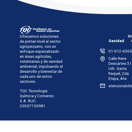
In
Ofrecemos soluciones
Sanidad
de primer nivel al sector
agropecuario, con un
01-612-6565
enfoque especializado
en áreas agrícolas,
Calle Rene
veterinarias y de sanidad
Descartes 31
ambiental, impulsando el
Urb. Santa
desarrollo y bienestar de
Raquel, 2da
cada uno de estos
Etapa, Ate.
sectores.
atencionalcl
TQC Tecnología
Química y Comercio
S.A. RUC:
20307150981