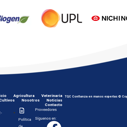
icio
Agricultura
Veterinaria
TQC Confianza en manos expertas © Cop
Cultivos
Nosotros
Noticias
Contacto
Proveedores
-
Síguenos en:
Política
de