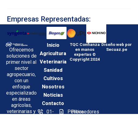
Empresas Representadas:
Inicio
TQC Confianza
Diseño web por
Ofrecemos
en manos
Secuaz.pe
Agricultura
expertas ©
soluciones de
Copyright 2024
Veterinaria
primer nivel al
sector
Sanidad
agropecuario,
Cultivos
con un
enfoque
Nosotros
especializado
Noticias
en áreas
Contacto
agrícolas,
veterinarias y
01-
Política
Proveedores
de sanidad
612-
de
Síguenos en:
ambiental,
6565
Sistema
impulsando el
Integrado
Calle
desarrollo y
de