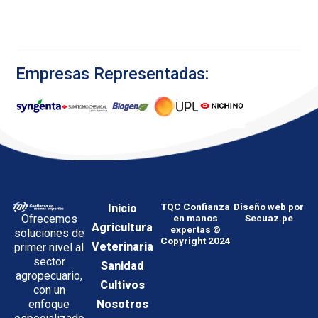
Empresas Representadas:
Inicio
TQC Confianza
Diseño web por
Ofrecemos
en manos
Secuaz.pe
Agricultura
expertas ©
soluciones de
Copyright 2024
Veterinaria
primer nivel al
sector
Sanidad
agropecuario,
Cultivos
con un
enfoque
Nosotros