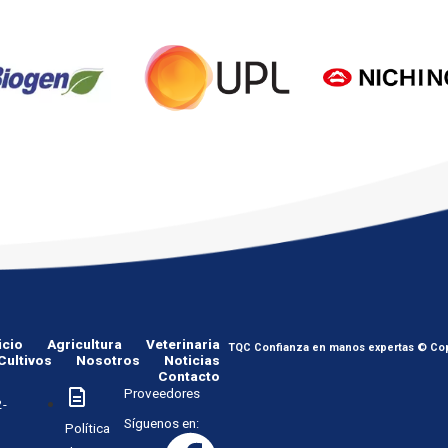
icio
Agricultura
Veterinaria
TQC Confianza en manos expertas © Cop
Cultivos
Nosotros
Noticias
Contacto
Proveedores
-
Síguenos en:
Política