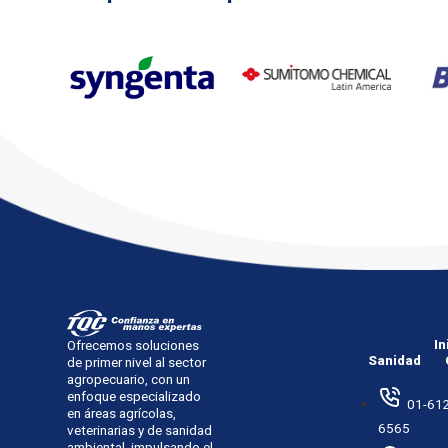
In
Ofrecemos soluciones
Sanidad
de primer nivel al sector
agropecuario, con un
enfoque especializado
01-612
en áreas agrícolas,
6565
veterinarias y de sanidad
ambiental, impulsando el