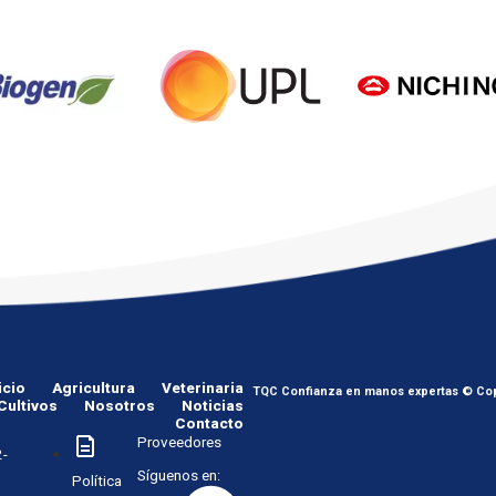
icio
Agricultura
Veterinaria
TQC Confianza en manos expertas © Cop
Cultivos
Nosotros
Noticias
Contacto
Proveedores
-
Síguenos en:
Política