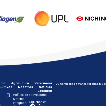
icio
Agricultura
Veterinaria
TQC Confianza en manos expertas © Cop
Cultivos
Nosotros
Noticias
Contacto
Política de
Proveedores
Sistema
Síguenos en:
Integrado
1,