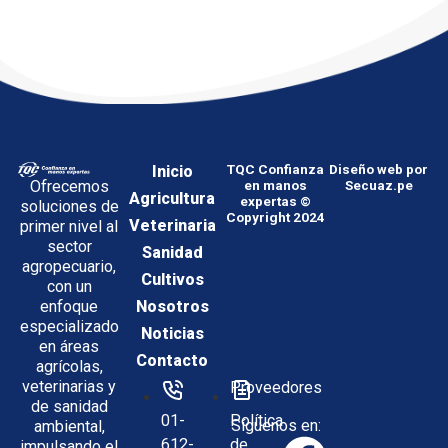
Inicio
TQC Confianza
Diseño web por
Ofrecemos
en manos
Secuaz.pe
Agricultura
expertas ©
soluciones de
Copyright 2024
Veterinaria
primer nivel al
sector
Sanidad
agropecuario,
Cultivos
con un
enfoque
Nosotros
especializado
Noticias
en áreas
Contacto
agrícolas,
veterinarias y
Proveedores
de sanidad
01-
Política
Síguenos en:
ambiental,
612-
de
impulsando el