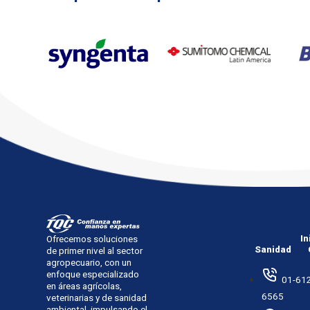
In
Ofrecemos soluciones
Sanidad
de primer nivel al sector
agropecuario, con un
enfoque especializado
01-612
en áreas agrícolas,
6565
veterinarias y de sanidad
ambiental, impulsando el