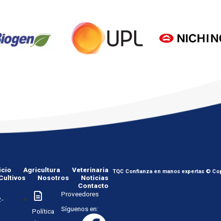
icio
Agricultura
Veterinaria
TQC Confianza en manos expertas © Cop
Cultivos
Nosotros
Noticias
Contacto
Proveedores
-
Síguenos en:
Política